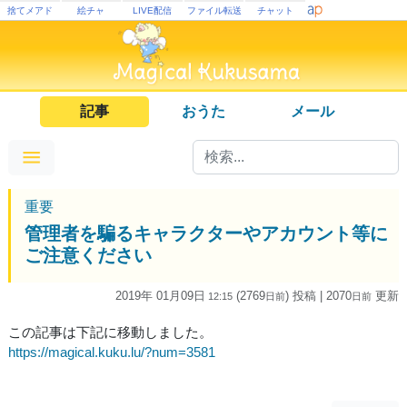
捨てメアド
絵チャ
LIVE配信
ファイル転送
チャット
記事
おうた
メール
重要
管理者を騙るキャラクターやアカウント等に
ご注意ください
2019年 01月09日
(2769
) 投稿
| 2070
更新
12:15
日
前
日
前
この記事は下記に移動しました。
https://magical.kuku.lu/?num=3581