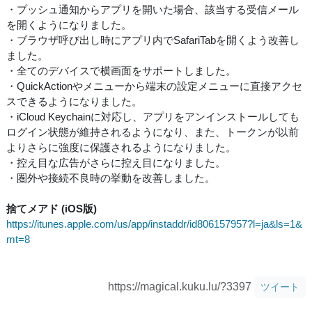
・プッシュ通知からアプリを開いた場合、該当する受信メール
を開くようになりました。
・ブラウザ呼び出し時にアプリ内でSafariTabを開くよう改善し
ました。
・全てのデバイスで横画面をサポートしました。
・QuickActionやメニューから端末の設定メニューに直接アクセ
スできるようになりました。
・iCloud Keychainに対応し、アプリをアンインストールしても
ログイン状態が維持されるようになり、また、トークンが以前
よりさらに強度に保護されるようになりました。
・控え目な広告がさらに控え目になりました。
・圏外や接続不良時の挙動を改善しました。
捨てメアド (iOS版)
https://itunes.apple.com/us/app/instaddr/id806157957?l=ja&ls=1&
mt=8
https://magical.kuku.lu/?3397
ツイート