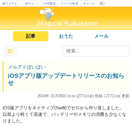
捨てメアド
絵チャ
LIVE配信
ファイル転送
チャット
記事
おうた
メール
メルアドぽいぽい
iOSアプリ版アップデートリリースのお知ら
せ
2019年 01月05日
(2771
) 投稿
| 2771
更新
05:04
日
前
日
前
iOS版アプリをネイティブ(Swift)でゼロから作り直しました。
以前より軽くて高速で、バッテリーやメモリの消費も少なくな
りました。