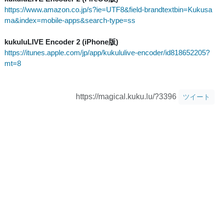
https://www.amazon.co.jp/s?ie=UTF8&field-brandtextbin=Kukusa
ma&index=mobile-apps&search-type=ss
kukuluLIVE Encoder 2 (iPhone版)
https://itunes.apple.com/jp/app/kukululive-encoder/id818652205?
mt=8
https://magical.kuku.lu/?3396
ツイート