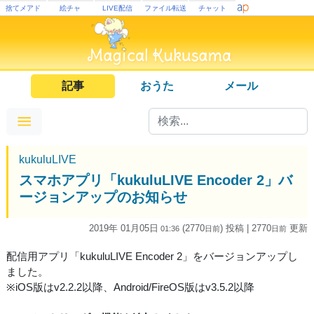
捨てメアド
絵チャ
LIVE配信
ファイル転送
チャット
記事
おうた
メール
kukuluLIVE
スマホアプリ「kukuluLIVE Encoder 2」バ
ージョンアップのお知らせ
2019年 01月05日
(2770
) 投稿
| 2770
更新
01:36
日
前
日
前
配信用アプリ「kukuluLIVE Encoder 2」をバージョンアップし
ました。
※iOS版はv2.2.2以降、Android/FireOS版はv3.5.2以降