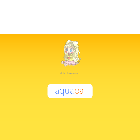
© Kukusama.