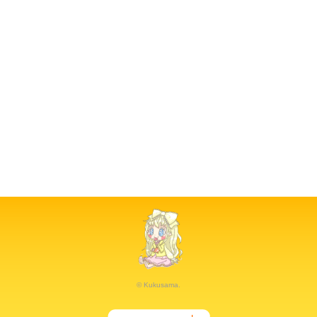
© Kukusama.