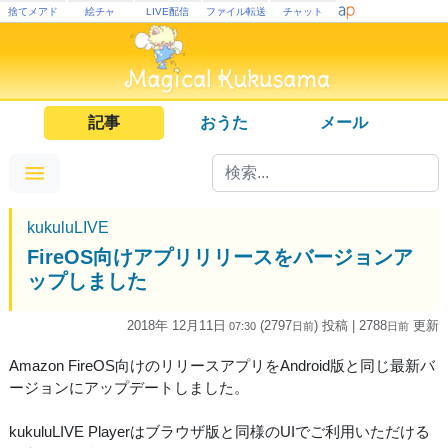
捨てメアド
絵チャ
LIVE配信
ファイル転送
チャット
記事
おうた
メール
kukuluLIVE
FireOS向けアプリリリースをバージョンア
ップしました
2018年 12月11日
(2797
) 投稿
| 2788
更新
07:30
日
前
日
前
Amazon FireOS向けのリリースアプリをAndroid版と同じ最新バ
ージョンにアップデートしました。
kukuluLIVE Playerはブラウザ版と同様のUIでご利用いただける