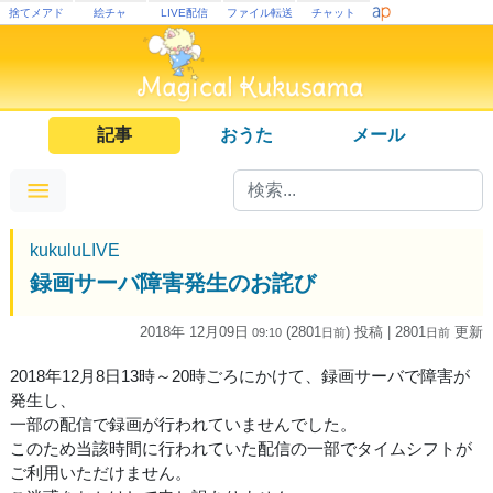
捨てメアド
絵チャ
LIVE配信
ファイル転送
チャット
記事
おうた
メール
kukuluLIVE
録画サーバ障害発生のお詫び
2018年 12月09日
(2801
) 投稿
| 2801
更新
09:10
日
前
日
前
2018年12月8日13時～20時ごろにかけて、録画サーバで障害が
発生し、
一部の配信で録画が行われていませんでした。
このため当該時間に行われていた配信の一部でタイムシフトが
ご利用いただけません。