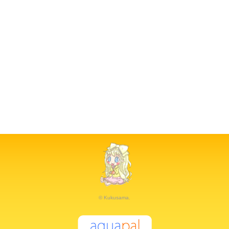
© Kukusama.