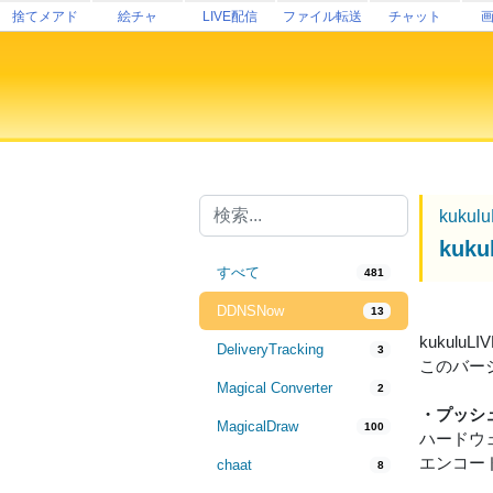
捨てメアド
絵チャ
LIVE配信
ファイル転送
チャット
kukul
ku
すべて
481
DDNSNow
13
kukul
DeliveryTracking
3
このバー
Magical Converter
2
・プッシ
MagicalDraw
100
ハードウェ
エンコー
chaat
8