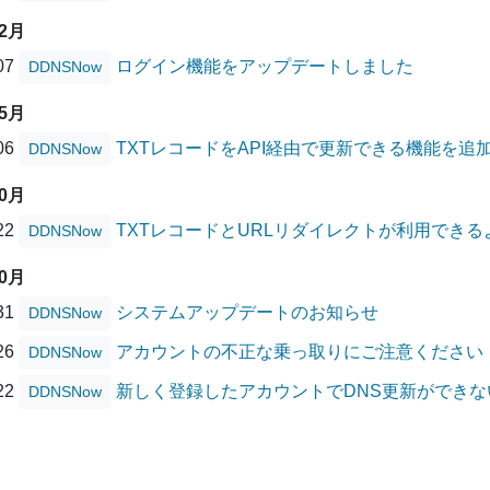
02月
/07
ログイン機能をアップデートしました
DDNSNow
05月
/06
TXTレコードをAPI経由で更新できる機能を追
DDNSNow
10月
/22
TXTレコードとURLリダイレクトが利用でき
DDNSNow
10月
/31
システムアップデートのお知らせ
DDNSNow
/26
アカウントの不正な乗っ取りにご注意ください
DDNSNow
/22
新しく登録したアカウントでDNS更新ができ
DDNSNow