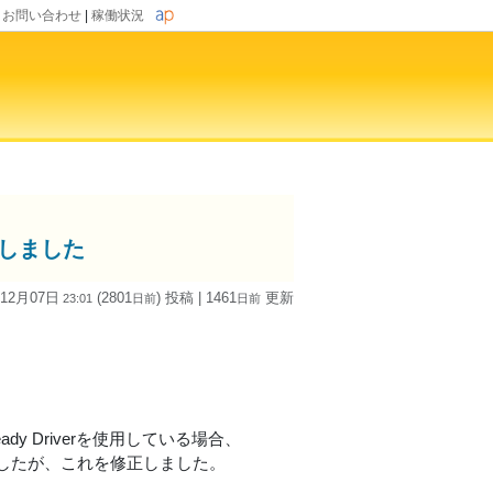
|
お問い合わせ
|
稼働状況
プしました
 12月07日
(2801
) 投稿
| 1461
更新
23:01
日
前
日
前
dy Driverを使用している場合、
したが、これを修正しました。