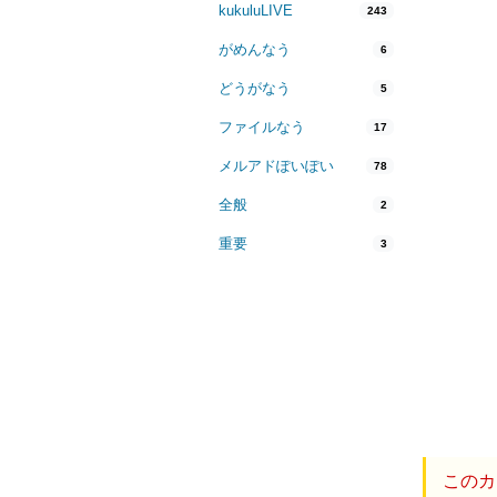
kukuluLIVE
243
がめんなう
6
どうがなう
5
ファイルなう
17
メルアドぽいぽい
78
全般
2
重要
3
このカ