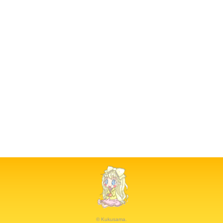
© Kukusama.