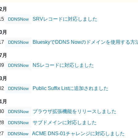
02月
/15
SRVレコードに対応しました
DDNSNow
10月
/17
BlueskyでDDNS Nowのドメインを使用する方
DDNSNow
07月
/09
NSレコードに対応しました
DDNSNow
03月
/02
Public Suffix Listに追加されました
DDNSNow
11月
/30
ブラウザ拡張機能をリリースしました
DDNSNow
/28
サブドメインに対応しました
DDNSNow
27
ACME DNS-01チャレンジに対応しました
DDNSNow