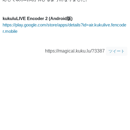
kukuluLIVE Encoder 2 (Android版)
https://play.google.com/store/apps/details?id=air.kukulive.fencode
r.mobile
https://magical.kuku.lu/?3387
ツイート