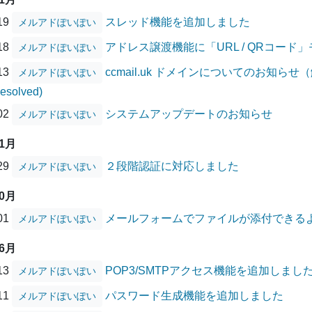
/19
スレッド機能を追加しました
メルアドぽいぽい
/18
アドレス譲渡機能に「URL / QRコード
メルアドぽいぽい
/13
ccmail.uk ドメインについてのお知らせ（解消
メルアドぽいぽい
Resolved)
/02
システムアップデートのお知らせ
メルアドぽいぽい
11月
/29
２段階認証に対応しました
メルアドぽいぽい
10月
/01
メールフォームでファイルが添付できる
メルアドぽいぽい
06月
/13
POP3/SMTPアクセス機能を追加しまし
メルアドぽいぽい
/11
パスワード生成機能を追加しました
メルアドぽいぽい