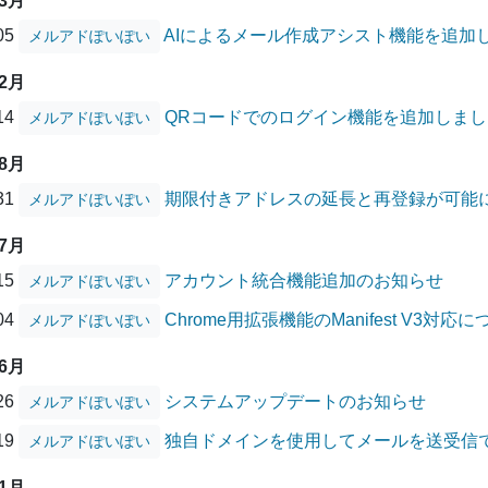
03月
/05
AIによるメール作成アシスト機能を追加
メルアドぽいぽい
12月
/14
QRコードでのログイン機能を追加しまし
メルアドぽいぽい
08月
/31
期限付きアドレスの延長と再登録が可能
メルアドぽいぽい
07月
/15
アカウント統合機能追加のお知らせ
メルアドぽいぽい
/04
Chrome用拡張機能のManifest V3対応
メルアドぽいぽい
06月
/26
システムアップデートのお知らせ
メルアドぽいぽい
/19
独自ドメインを使用してメールを送受信
メルアドぽいぽい
01月