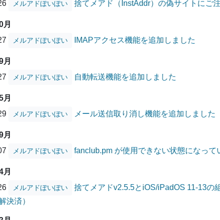
/26
捨てメアド（InstAddr）の偽サイトに
メルアドぽいぽい
10月
/27
IMAPアクセス機能を追加しました
メルアドぽいぽい
09月
/27
自動転送機能を追加しました
メルアドぽいぽい
05月
/29
メール送信取り消し機能を追加しました
メルアドぽいぽい
09月
/07
fanclub.pm が使用できない状態にな
メルアドぽいぽい
04月
/26
捨てメアドv2.5.5とiOS/iPadOS 1
メルアドぽいぽい
解決済）