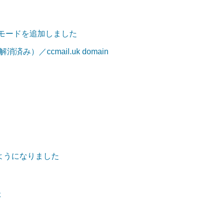
」モードを追加しました
済み）／ccmail.uk domain
ようになりました
た