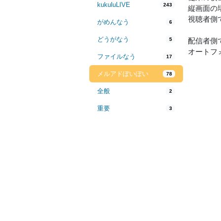
kukuluLIVE
243
縦画面の
視聴者側
がめんなう
6
どうがなう
5
配信者側
オートフ
ファイルなう
17
メルアドぽいぽい
78
全般
2
重要
3