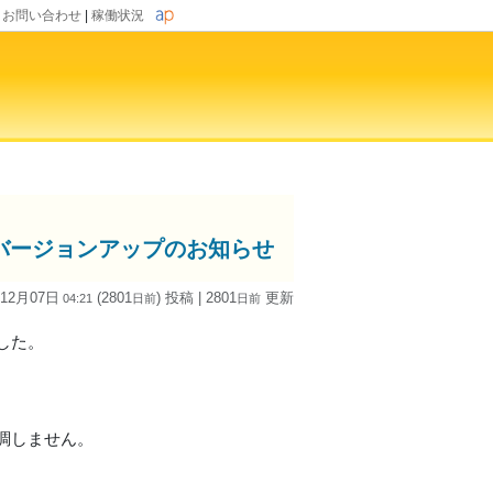
|
お問い合わせ
|
稼働状況
id版)」バージョンアップのお知らせ
 12月07日
(2801
) 投稿
| 2801
更新
04:21
日
前
日
前
ました。
調しません。