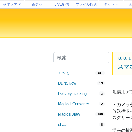
捨てメアド
絵チャ
LIVE配信
ファイル転送
チャット
kukul
スマホ
すべて
481
DDNSNow
13
配信用アプリ
DeliveryTracking
3
Magical Converter
・カメラ
2
放送枠取
MagicalDraw
100
スクリー
chaat
8
従来の横