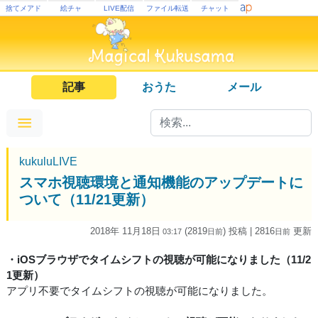
捨てメアド
絵チャ
LIVE配信
ファイル転送
チャット
記事
おうた
メール
kukuluLIVE
スマホ視聴環境と通知機能のアップデートに
ついて（11/21更新）
2018年 11月18日
(2819
) 投稿
| 2816
更新
03:17
日
前
日
前
・iOSブラウザでタイムシフトの視聴が可能になりました（11/2
1更新）
アプリ不要でタイムシフトの視聴が可能になりました。