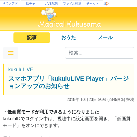
捨てメアド
絵チャ
LIVE配信
ファイル転送
チャット
記事
おうた
メール
kukuluLIVE
スマホアプリ「kukuluLIVE Player」バージ
ョンアップのお知らせ
2018年 10月23日
(2845
) 投稿
08:59
日
前
・低画質モードが利用できるようになりました
kukuluIDでログイン中は、視聴中に設定画面を開き、「低画質
モード」をオンにできます。