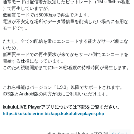
通常モードは配信者が設定したビットレート（1M～3Mbps程度
）で再生していますが、
低画質モードでは500Kbpsで再生できます。
電波が不安定な場所やデータ通信量を削減したい場合に有用な
モードです。
ただし、全ての配信を常にエンコードする能力がサーバ側にな
いため、
低画質モードでの再生要求が来てからサーバ側でエンコードを
開始する仕様になっています。
このため視聴開始までに5～20秒程度の待機時間が発生します。
これら機能はバージョン「1.9.9」以降でサポートされます。
iOS版とAndroid版の両方が既にご利用いただけます。
kukuluLIVE Playerアプリについては下記をご覧ください。
https://kukulu.erinn.biz/app.kukululiveplayer.php
https://magical.kuku.lu/?3376
ツイート