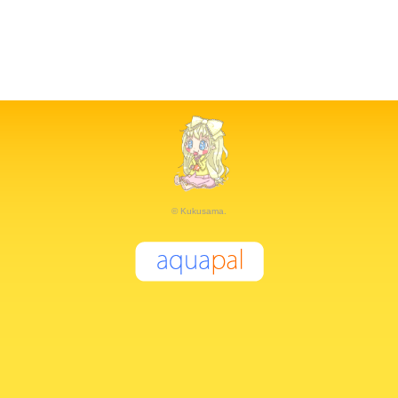
© Kukusama.