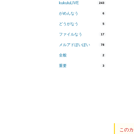
kukuluLIVE
243
がめんなう
6
どうがなう
5
ファイルなう
17
メルアドぽいぽい
78
全般
2
重要
3
このカ