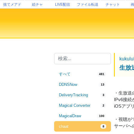
捨てメアド
絵チャ
LIVE配信
ファイル転送
チャット
kukul
生放
すべて
481
DDNSNow
13
・生放送
DeliveryTracking
3
IPv6
Magical Converter
iOSアプ
2
MagicalDraw
100
・視聴が
サーバへ
chaat
8