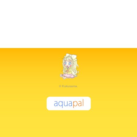
© Kukusama.