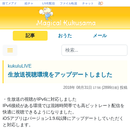
捨てメアド
絵チャ
LIVE配信
ファイル転送
チャット
記事
おうた
メール
kukuluLIVE
生放送視聴環境をアップデートしました
2018年 08月31日
(2899
) 投稿
17:56
日
前
・生放送の視聴がIPv6に対応しました
IPv6接続がある環境では混雑時間帯でも高ビットレート配信を
快適に視聴できるようになりました。
iOSアプリはバージョン1.9.6以降にアップデートしていただく
と対応します。