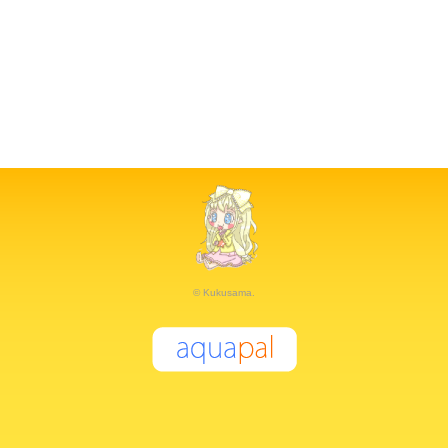
© Kukusama.