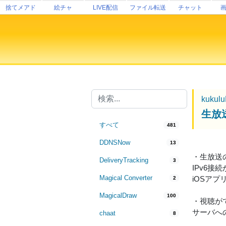
捨てメアド
絵チャ
LIVE配信
ファイル転送
チャット
kukul
生放
すべて
481
DDNSNow
13
・生放送
DeliveryTracking
3
IPv6
Magical Converter
iOSアプ
2
MagicalDraw
100
・視聴が
サーバへ
chaat
8