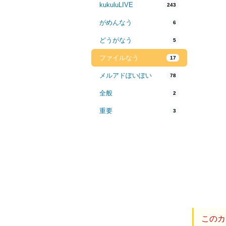
kukuluLIVE
243
がめんなう
6
どうがなう
5
ファイルなう
17
メルアドぽいぽい
78
全般
2
重要
3
このカ