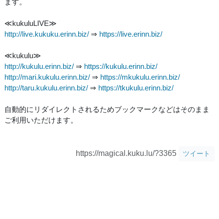
ます。
≪kukuluLIVE≫
http://live.kukuku.erinn.biz/
⇒
https://live.erinn.biz/
≪kukulu≫
http://kukulu.erinn.biz/
⇒
https://kukulu.erinn.biz/
http://mari.kukulu.erinn.biz/
⇒
https://mkukulu.erinn.biz/
http://taru.kukulu.erinn.biz/
⇒
https://tkukulu.erinn.biz/
自動的にリダイレクトされるためブックマークなどはそのまま
ご利用いただけます。
https://magical.kuku.lu/?3365
ツイート