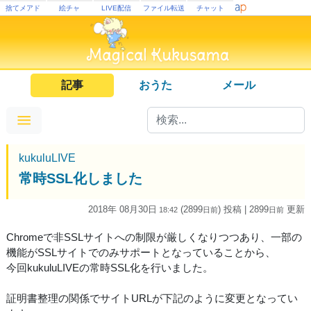
捨てメアド
絵チャ
LIVE配信
ファイル転送
チャット
記事
おうた
メール
kukuluLIVE
常時SSL化しました
2018年 08月30日
(2899
) 投稿
| 2899
更新
18:42
日
前
日
前
Chromeで非SSLサイトへの制限が厳しくなりつつあり、一部の
機能がSSLサイトでのみサポートとなっていることから、
今回kukuluLIVEの常時SSL化を行いました。
証明書整理の関係でサイトURLが下記のように変更となってい