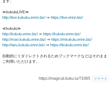
ます。
≪kukuluLIVE≫
http://live.kukuku.erinn.biz/
⇒
https://live.erinn.biz/
≪kukulu≫
http://kukulu.erinn.biz/
⇒
https://kukulu.erinn.biz/
http://mari.kukulu.erinn.biz/
⇒
https://mkukulu.erinn.biz/
http://taru.kukulu.erinn.biz/
⇒
https://tkukulu.erinn.biz/
自動的にリダイレクトされるためブックマークなどはそのまま
ご利用いただけます。
https://magical.kuku.lu/?3365
ツイート