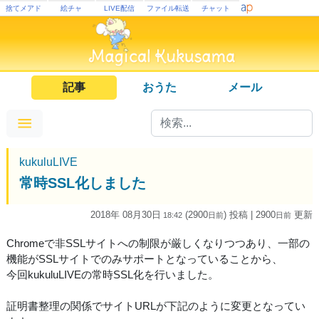
捨てメアド
絵チャ
LIVE配信
ファイル転送
チャット
記事
おうた
メール
kukuluLIVE
常時SSL化しました
2018年 08月30日
(2900
) 投稿
| 2900
更新
18:42
日
前
日
前
Chromeで非SSLサイトへの制限が厳しくなりつつあり、一部の
機能がSSLサイトでのみサポートとなっていることから、
今回kukuluLIVEの常時SSL化を行いました。
証明書整理の関係でサイトURLが下記のように変更となってい