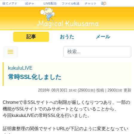
捨てメアド
絵チャ
LIVE配信
ファイル転送
チャット
記事
おうた
メール
kukuluLIVE
常時SSL化しました
2018年 08月30日
(2900
) 投稿
| 2900
更新
18:42
日
前
日
前
Chromeで非SSLサイトへの制限が厳しくなりつつあり、一部の
機能がSSLサイトでのみサポートとなっていることから、
今回kukuluLIVEの常時SSL化を行いました。
証明書整理の関係でサイトURLが下記のように変更となってい