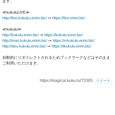
ます。
≪kukuluLIVE≫
http://live.kukuku.erinn.biz/
⇒
https://live.erinn.biz/
≪kukulu≫
http://kukulu.erinn.biz/
⇒
https://kukulu.erinn.biz/
http://mari.kukulu.erinn.biz/
⇒
https://mkukulu.erinn.biz/
http://taru.kukulu.erinn.biz/
⇒
https://tkukulu.erinn.biz/
自動的にリダイレクトされるためブックマークなどはそのまま
ご利用いただけます。
https://magical.kuku.lu/?3365
ツイート