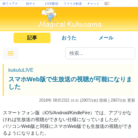
捨てメアド
絵チャ
LIVE配信
ファイル転送
チャット
記事
おうた
メール
kukuluLIVE
スマホWeb版で生放送の視聴が可能になりま
した
2018年 08月23日
(2907
) 投稿
| 2907
更新
15:31
日
前
日
前
スマートフォン版（iOS/Android/KindleFire）では、アプリがな
ければ生放送の視聴ができない仕様になっていましたが、
パソコンWeb版と同様にスマホWeb版でも生放送の視聴ができ
るようになりました。