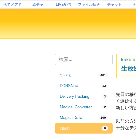
捨てメアド
絵チャ
LIVE配信
ファイル転送
チャット
kukul
生放
すべて
481
DDNSNow
13
先日の移行
DeliveryTracking
3
く遅延す
Magical Converter
新しい方
2
MagicalDraw
100
以前の方
十分なテ
chaat
8