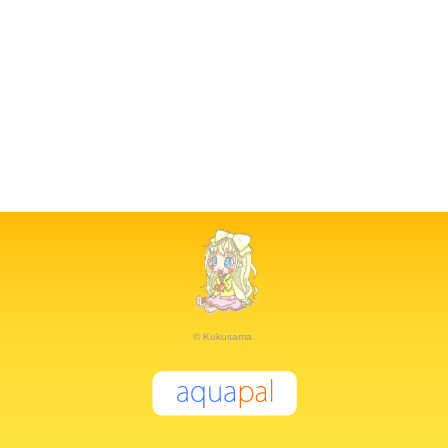
© Kukusama.