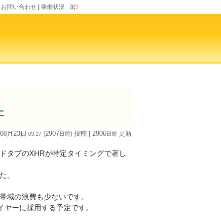
|
お問い合わせ
|
稼働状況
た
 08月23日
(2907
) 投稿
| 2906
更新
09:17
日
前
日
前
ウンドタブのXHRが特定タイミングで著し
した。
で帯域の浪費も少ないです。
レイヤーに採用する予定です。