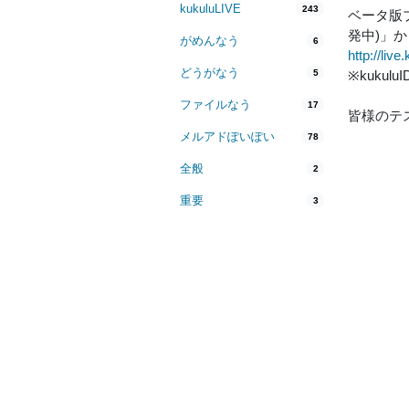
kukuluLIVE
243
ベータ版プ
発中)」
がめんなう
6
http://live
どうがなう
5
※kuku
ファイルなう
17
皆様のテ
メルアドぽいぽい
78
全般
2
重要
3