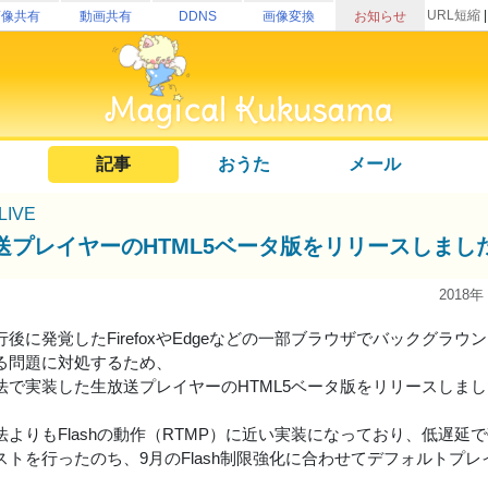
URL短縮
画像共有
動画共有
DDNS
画像変換
お知らせ
記事
おうた
メール
uLIVE
送プレイヤーのHTML5ベータ版をリリースしまし
2018年
後に発覚したFirefoxやEdgeなどの一部ブラウザでバックグラ
る問題に対処するため、
法で実装した生放送プレイヤーのHTML5ベータ版をリリースしま
法よりもFlashの動作（RTMP）に近い実装になっており、低遅延
ストを行ったのち、9月のFlash制限強化に合わせてデフォルトプ