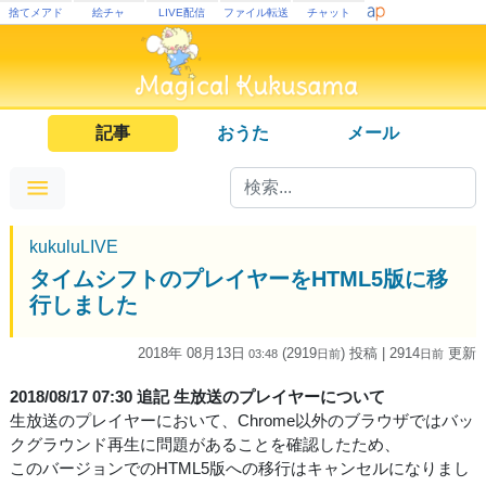
捨てメアド
絵チャ
LIVE配信
ファイル転送
チャット
記事
おうた
メール
kukuluLIVE
タイムシフトのプレイヤーをHTML5版に移
行しました
2018年 08月13日
(2919
) 投稿
| 2914
更新
03:48
日
前
日
前
2018/08/17 07:30 追記 生放送のプレイヤーについて
生放送のプレイヤーにおいて、Chrome以外のブラウザではバッ
クグラウンド再生に問題があることを確認したため、
このバージョンでのHTML5版への移行はキャンセルになりまし