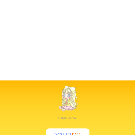
© Kukusama.