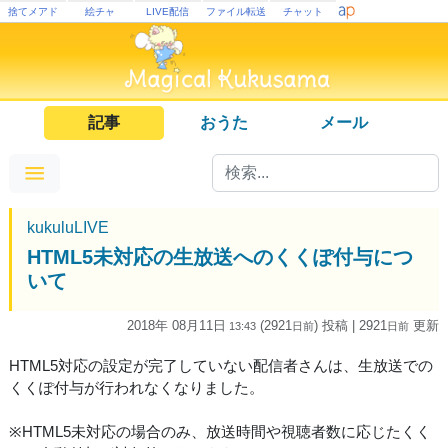
捨てメアド
絵チャ
LIVE配信
ファイル転送
チャット
記事
おうた
メール
kukuluLIVE
HTML5未対応の生放送へのくくぽ付与につ
いて
2018年 08月11日
(2921
) 投稿
| 2921
更新
13:43
日
前
日
前
HTML5対応の設定が完了していない配信者さんは、生放送での
くくぽ付与が行われなくなりました。
※HTML5未対応の場合のみ、放送時間や視聴者数に応じたくく