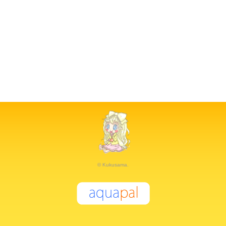
© Kukusama.