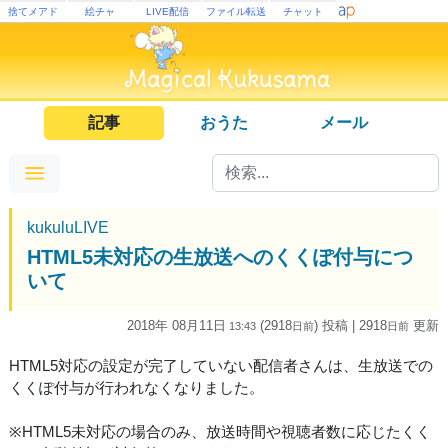
捨てメアド
絵チャ
LIVE配信
ファイル転送
チャット
記事
おうた
メール
kukuluLIVE
HTML5未対応の生放送へのくくぽ付与につ
いて
2018年 08月11日
(2918
) 投稿
| 2918
更新
13:43
日
前
日
前
HTML5対応の設定が完了していない配信者さんは、生放送での
くくぽ付与が行われなくなりました。
※HTML5未対応の場合のみ、放送時間や視聴者数に応じたくく