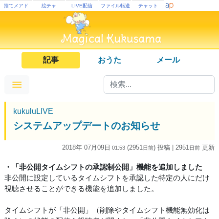
捨てメアド
絵チャ
LIVE配信
ファイル転送
チャット
記事
おうた
メール
kukuluLIVE
システムアップデートのお知らせ
2018年 07月09日
(2951
) 投稿
| 2951
更新
01:53
日
前
日
前
・「非公開タイムシフトの承認制公開」機能を追加しました
非公開に設定しているタイムシフトを承認した特定の人にだけ
視聴させることができる機能を追加しました。
タイムシフトが「非公開」（削除やタイムシフト機能無効化は