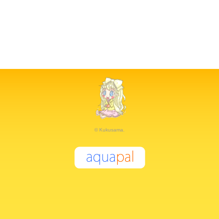
© Kukusama.