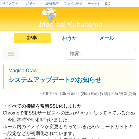
捨てメアド
絵チャ
LIVE配信
ファイル転送
チャット
記事
おうた
メール
MagicalDraw
システムアップデートのお知らせ
2018年 07月05日
(2957
) 投稿
| 2957
更新
04:44
日
前
日
前
・すべての接続を常時SSL化しました
Chromeで非SSLサービスへの圧力がきつくなってきているため
、今回常時SSL化を行いました。
ルーム内のドメインが変更となっているためショートカットキ
ー設定などが初期化されています。