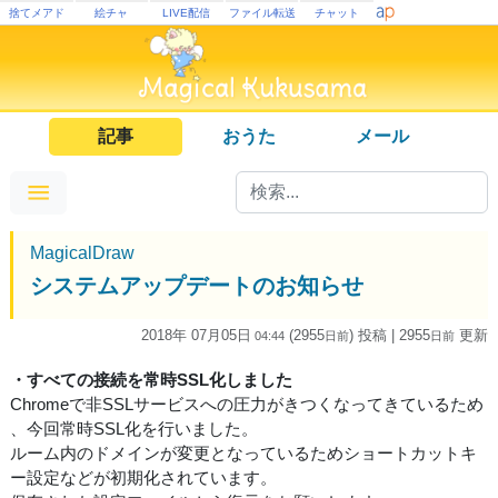
捨てメアド
絵チャ
LIVE配信
ファイル転送
チャット
記事
おうた
メール
MagicalDraw
システムアップデートのお知らせ
2018年 07月05日
(2955
) 投稿
| 2955
更新
04:44
日
前
日
前
・すべての接続を常時SSL化しました
Chromeで非SSLサービスへの圧力がきつくなってきているため
、今回常時SSL化を行いました。
ルーム内のドメインが変更となっているためショートカットキ
ー設定などが初期化されています。