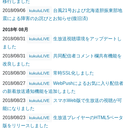
移行しました
2018/09/06
台風21号および北海道胆振東部地
kukuluLIVE
震による障害のお詫びとお知らせ(復旧済)
2018年 08月
2018/08/31
生放送視聴環境をアップデートし
kukuluLIVE
ました
2018/08/31
共同配信者コメント欄共有機能を
kukuluLIVE
改良しました
2018/08/30
常時SSL化しました
kukuluLIVE
2018/08/27
WebPushによるお気に入り配信者
kukuluLIVE
の新着放送通知機能を追加しました
2018/08/23
スマホWeb版で生放送の視聴が可
kukuluLIVE
能になりました
2018/08/23
生放送プレイヤーのHTML5ベータ
kukuluLIVE
版をリリースしました