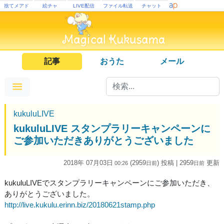
捨てメアド
絵チャ
LIVE配信
ファイル転送
チャット
記事
おうた
メール
kukuluLIVE
kukuluLIVE スタンプラリーキャンペーンに
ご参加いただきありがとうございました
2018年 07月03日
(2959
) 投稿
| 2959
更新
00:26
日
前
日
前
kukuluLIVEでスタンプラリーキャンペーンにご参加いただき、
ありがとうございました。
http://live.kukulu.erinn.biz/20180621stamp.php