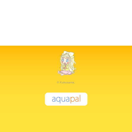
© Kukusama.