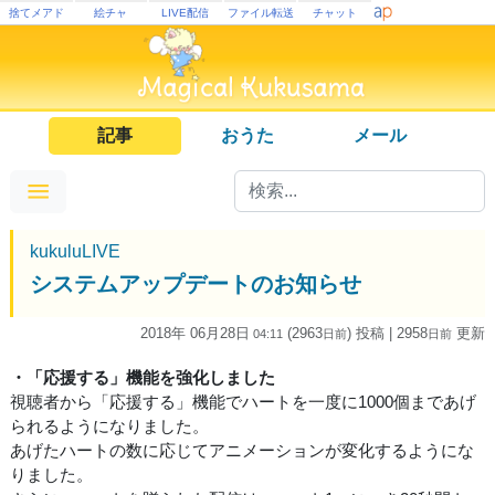
捨てメアド
絵チャ
LIVE配信
ファイル転送
チャット
記事
おうた
メール
kukuluLIVE
システムアップデートのお知らせ
2018年 06月28日
(2963
) 投稿
| 2958
更新
04:11
日
前
日
前
・「応援する」機能を強化しました
視聴者から「応援する」機能でハートを一度に1000個まであげ
られるようになりました。
あげたハートの数に応じてアニメーションが変化するようにな
りました。