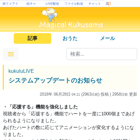
捨てメアド
絵チャ
LIVE配信
ファイル転送
チャット
記事
おうた
メール
kukuluLIVE
システムアップデートのお知らせ
2018年 06月28日
(2963
) 投稿
| 2958
更新
04:11
日
前
日
前
・「応援する」機能を強化しました
視聴者から「応援する」機能でハートを一度に1000個まであげ
られるようになりました。
あげたハートの数に応じてアニメーションが変化するようにな
りました。