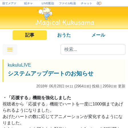
捨てメアド
絵チャ
LIVE配信
ファイル転送
チャット
記事
おうた
メール
kukuluLIVE
システムアップデートのお知らせ
2018年 06月28日
(2964
) 投稿
| 2959
更新
04:11
日
前
日
前
・「応援する」機能を強化しました
視聴者から「応援する」機能でハートを一度に1000個まであげ
られるようになりました。
あげたハートの数に応じてアニメーションが変化するようにな
りました。