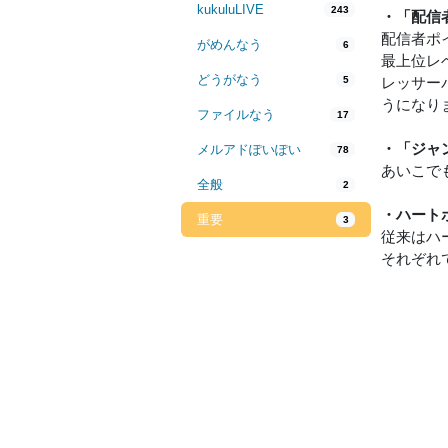
kukuluLIVE
243
・「配信
配信者ポ
がめんなう
6
最上位レ
どうがなう
5
レッサー
うになり
ファイルなう
17
・「ジャ
メルアドぽいぽい
78
あいこで
全般
2
・ハート
重要
3
従来はハ
それぞれ