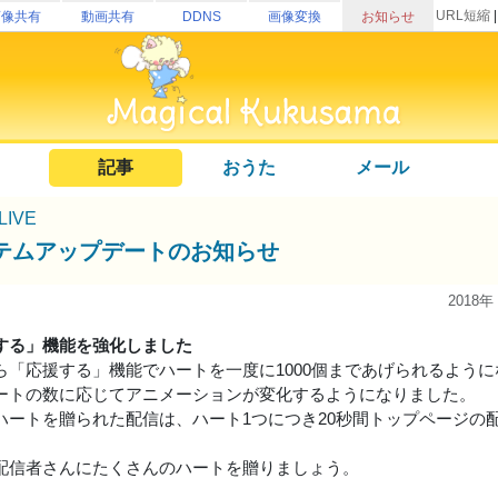
URL短縮
画像共有
動画共有
DDNS
画像変換
お知らせ
記事
おうた
メール
uLIVE
テムアップデートのお知らせ
2018年
する」機能を強化しました
ら「応援する」機能でハートを一度に1000個まであげられるよう
ートの数に応じてアニメーションが変化するようになりました。
ハートを贈られた配信は、ハート1つにつき20秒間トップページの
配信者さんにたくさんのハートを贈りましょう。