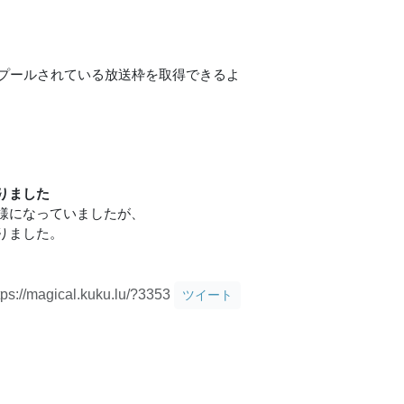
にプールされている放送枠を取得できるよ
りました
様になっていましたが、
りました。
tps://magical.kuku.lu/?3353
ツイート