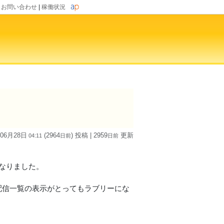
|
お問い合わせ
|
稼働状況
 06月28日
(2964
) 投稿
| 2959
更新
04:11
日
前
日
前
になりました。
配信一覧の表示がとってもラブリーにな