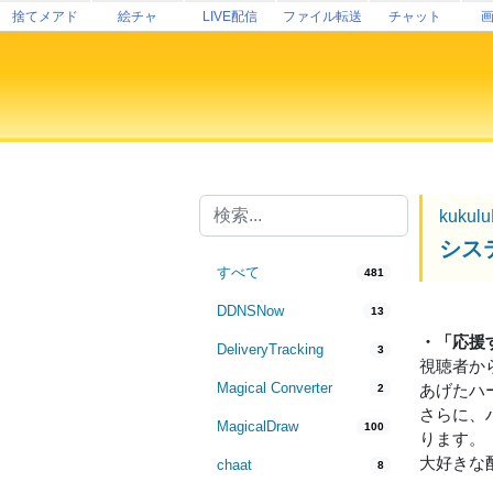
捨てメアド
絵チャ
LIVE配信
ファイル転送
チャット
kukul
シス
すべて
481
DDNSNow
13
・「応援
DeliveryTracking
3
視聴者か
Magical Converter
あげたハ
2
さらに、
MagicalDraw
100
ります。
大好きな
chaat
8