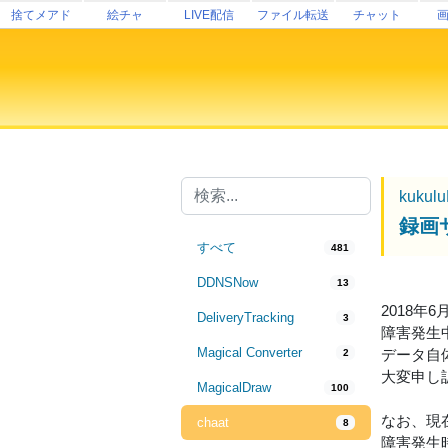
捨てメアド
絵チャ
LIVE配信
ファイル転送
チャット
kukul
録画
すべて
481
DDNSNow
13
2018年
DeliveryTracking
3
障害発生
Magical Converter
データ自
2
大変申し
MagicalDraw
100
なお、現
chaat
8
障害発生