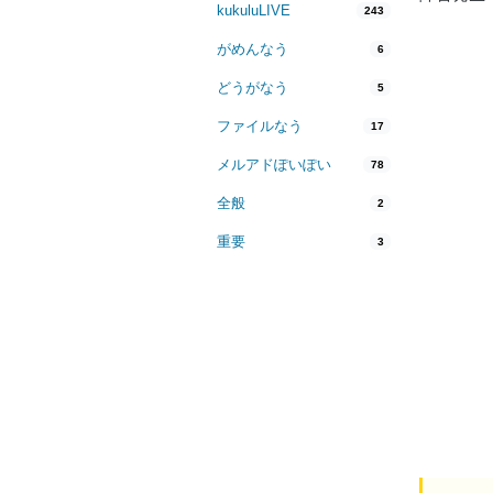
kukuluLIVE
243
がめんなう
6
どうがなう
5
ファイルなう
17
メルアドぽいぽい
78
全般
2
重要
3