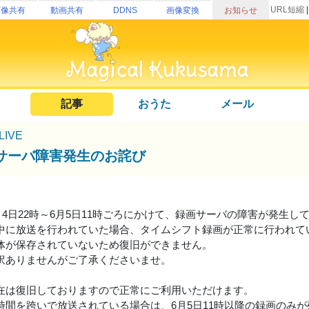
URL短縮
画像共有
動画共有
DDNS
画像変換
お知らせ
記事
おうた
メール
uLIVE
サーバ障害発生のお詫び
6月4日22時～6月5日11時ごろにかけて、録画サーバの障害が発生し
中に放送を行われていた場合、タイムシフト録画が正常に行われて
体が保存されていないため復旧ができません。
訳ありませんがご了承くださいませ。
在は復旧しておりますので正常にご利用いただけます。
時間を跨いで放送されている場合は、6月5日11時以降の録画のみ