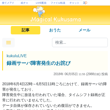
捨てメアド
絵チャ
LIVE配信
ファイル転送
チャット
記事
おうた
メール
kukuluLIVE
録画サーバ障害発生のお詫び
2018年 06月05日
(2988
) 投稿
11:55
日
前
2018年6月4日22時～6月5日11時ごろにかけて、録画サーバの障
害が発生しており、
障害発生中に放送を行われていた場合、タイムシフト録画が正
常に行われていませんでした。
データ自体が保存されていないため復旧ができません。