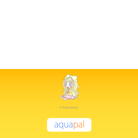
© Kukusama.