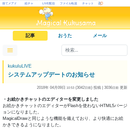
捨てメアド
絵チャ
LIVE配信
ファイル転送
チャット
記事
おうた
メール
kukuluLIVE
システムアップデートのお知らせ
2018年 04月09日
(3042
) 投稿
| 3036
更新
10:53
日
前
日
前
・お絵かきチャットのエディターを変更しました
お絵かきチャットのエディターがFlashを使わないHTML5バージ
ョンになりました。
MagicalDrawと同じような機能を備えており、より快適にお絵
かきできるようになりました。