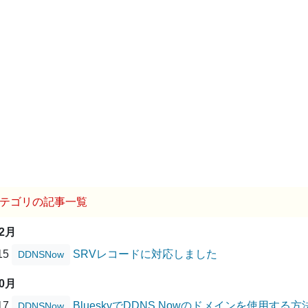
テゴリの記事一覧
02月
/15
SRVレコードに対応しました
DDNSNow
10月
/17
BlueskyでDDNS Nowのドメインを使用する方
DDNSNow