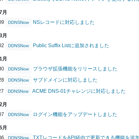
07月
/09
NSレコードに対応しました
DDNSNow
03月
/02
Public Suffix Listに追加されました
DDNSNow
11月
/30
ブラウザ拡張機能をリリースしました
DDNSNow
/28
サブドメインに対応しました
DDNSNow
27
ACME DNS-01チャレンジに対応しました
DDNSNow
02月
/07
ログイン機能をアップデートしました
DDNSNow
05月
/06
TXTレコードをAPI経由で更新できる機能を追
DDNSNow