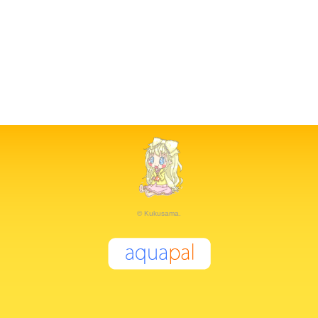
© Kukusama.