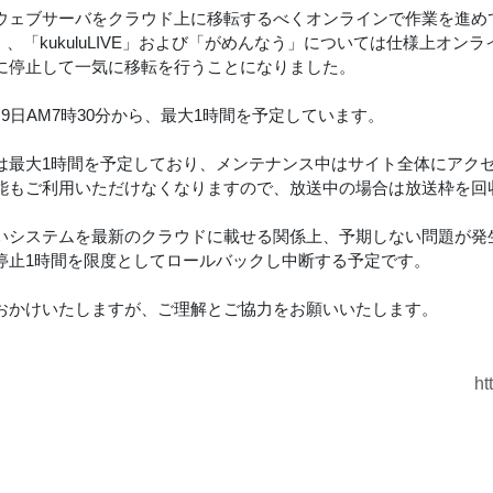
ウェブサーバをクラウド上に移転するべくオンラインで作業を進め
lu」、「kukuluLIVE」および「がめんなう」については仕様上
に停止して一気に移転を行うことになりました。
月9日AM7時30分から、最大1時間を予定しています。
は最大1時間を予定しており、メンテナンス中はサイト全体にアク
能もご利用いただけなくなりますので、放送中の場合は放送枠を回
いシステムを最新のクラウドに載せる関係上、予期しない問題が発
停止1時間を限度としてロールバックし中断する予定です。
おかけいたしますが、ご理解とご協力をお願いいたします。
ht