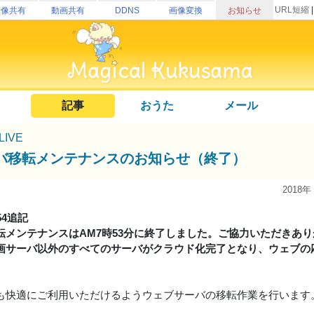
URL短縮
画像共有
動画共有
DDNS
画像変換
お知らせ
記事
おうた
メール
uLIVE
バ移転メンテナンスのお知らせ（終了）
2018年
:54追記
転メンテナンスはAM7時53分に終了しました。ご協力いただきあ
画サーバ以外のすべてのサーバがクラウド化完了となり、ウェブの応
も快適にご利用いただけるようウェブサーバの移転作業を行います