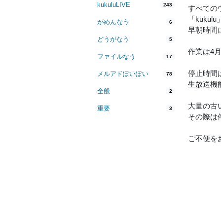
kukuluLIVE
243
すべての
「kuku
がめんなう
6
早朝時間
どうがなう
5
作業は4
ファイルなう
17
停止時間
メルアドぽいぽい
78
生放送機
全般
2
大量の古
重要
3
その際は
ご不便を