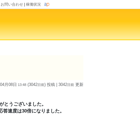
|
お問い合わせ
|
稼働状況
 04月08日
(3042
) 投稿
| 3042
更新
13:48
日
前
日
前
りがとうございました。
答速度は30倍になりました。
。