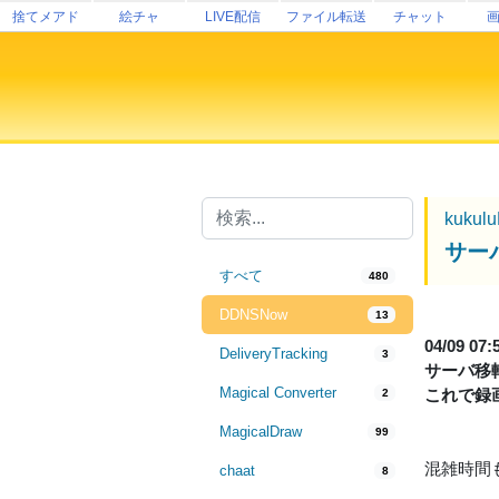
捨てメアド
絵チャ
LIVE配信
ファイル転送
チャット
kukul
サー
すべて
480
DDNSNow
13
04/09 07
DeliveryTracking
3
サーバ移
Magical Converter
これで録
2
MagicalDraw
99
混雑時間
chaat
8