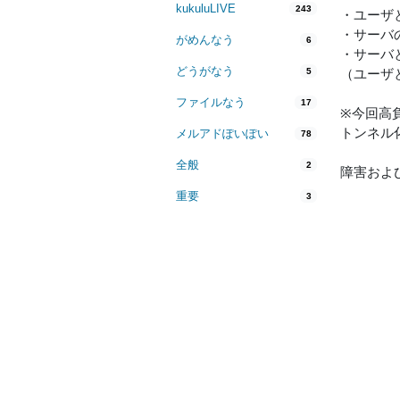
kukuluLIVE
243
・ユーザ
・サーバ
がめんなう
6
・サーバと
どうがなう
5
（ユーザ
ファイルなう
17
※今回高
トンネル
メルアドぽいぽい
78
全般
2
障害およ
重要
3