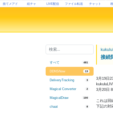
捨てメアド
絵チャ
LIVE配信
ファイル転送
チャット
kukul
接続
すべて
481
DDNSNow
13
3月19日
DeliveryTracking
3
kukul
Magical Converter
3月20
2
MagicalDraw
100
これは回
下記の対
chaat
8