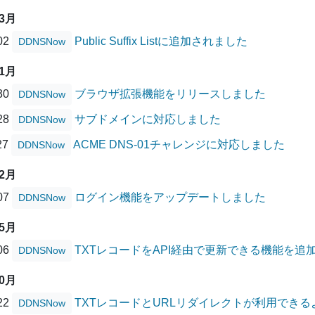
03月
/02
Public Suffix Listに追加されました
DDNSNow
11月
/30
ブラウザ拡張機能をリリースしました
DDNSNow
/28
サブドメインに対応しました
DDNSNow
27
ACME DNS-01チャレンジに対応しました
DDNSNow
02月
/07
ログイン機能をアップデートしました
DDNSNow
05月
/06
TXTレコードをAPI経由で更新できる機能を追
DDNSNow
10月
/22
TXTレコードとURLリダイレクトが利用でき
DDNSNow