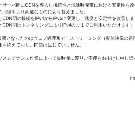
とサーバ間にCDNを導入し接続性と混雑時間帯における安定性を改
の回線をより高速なものに切り替えました。
CDN間の接続をIPv4からIPv6に変更し、速度と安定性を改善し
とCDN間はトンネリングによりIPv4のままでご利用いただけます）
負荷となったのはウェブ処理系で、ストリーミング（配信映像の処理
化を終えており、問題は生じていません。
びメンテナンス作業によって長時間に渡りご不便をお掛けし申し訳
ht