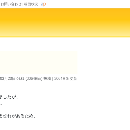
|
お問い合わせ
|
稼働状況
 03月20日
(3064
) 投稿
| 3064
更新
04:51
日
前
日
前
りましたが、
す。
る恐れがあるため、