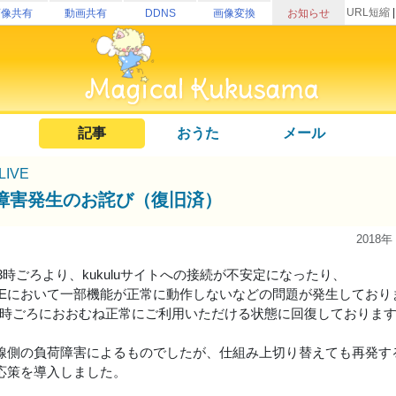
URL短縮
画像共有
動画共有
DDNS
画像変換
お知らせ
記事
おうた
メール
uLIVE
障害発生のお詫び（復旧済）
2018年
23時ごろより、kukuluサイトへの接続が不安定になったり、
uLIVEにおいて一部機能が正常に動作しないなどの問題が発生してお
日 8時ごろにおおむね正常にご利用いただける状態に回復しておりま
線側の負荷障害によるものでしたが、仕組み上切り替えても再発す
応策を導入しました。