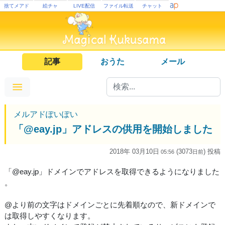
捨てメアド
絵チャ
LIVE配信
ファイル転送
チャット
記事
おうた
メール
メルアドぽいぽい
「@eay.jp」アドレスの供用を開始しました
2018年 03月10日
(3073
) 投稿
05:56
日
前
「@eay.jp」ドメインでアドレスを取得できるようになりました
。
@より前の文字はドメインごとに先着順なので、新ドメインで
は取得しやすくなります。