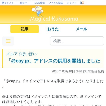
捨てメアド
絵チャ
LIVE配信
ファイル転送
チャット
記事
おうた
メール
メルアドぽいぽい
「@eay.jp」アドレスの供用を開始しました
2018年 03月10日
(3072
) 投稿
05:56
日
前
「@eay.jp」ドメインでアドレスを取得できるようになりました
。
@より前の文字はドメインごとに先着順なので、新ドメインで
は取得しやすくなります。