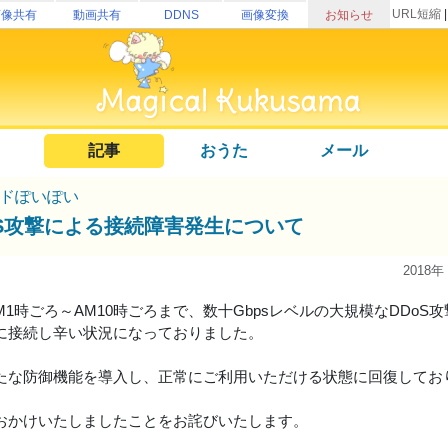
URL短縮
画像共有
動画共有
DDNS
画像変換
お知らせ
記事
おうた
メール
ドぽいぽい
oS攻撃による接続障害発生について
2018年
AM1時ごろ～AM10時ごろまで、数十Gbpsレベルの大規模なDDo
に接続し辛い状況になっておりました。
たな防御機能を導入し、正常にご利用いただける状態に回復してお
おかけいたしましたことをお詫びいたします。