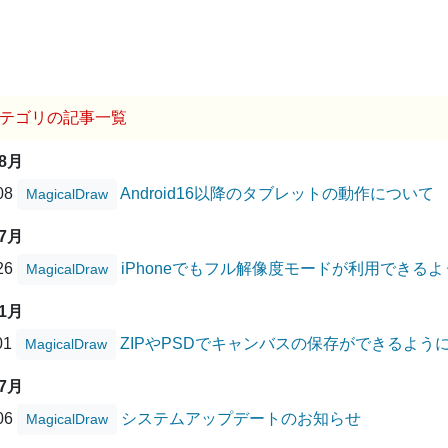
テゴリの記事一覧
08月
/08
Android16以降のタブレットの動作について
MagicalDraw
07月
/26
iPhoneでもフル解像度モードが利用できる
MagicalDraw
11月
01
ZIPやPSDでキャンバスの保存ができるよう
MagicalDraw
07月
/06
システムアップデートのお知らせ
MagicalDraw