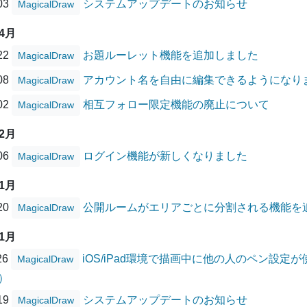
/03
システムアップデートのお知らせ
MagicalDraw
04月
/22
お題ルーレット機能を追加しました
MagicalDraw
/08
アカウント名を自由に編集できるようになり
MagicalDraw
/02
相互フォロー限定機能の廃止について
MagicalDraw
02月
/06
ログイン機能が新しくなりました
MagicalDraw
01月
/20
公開ルームがエリアごとに分割される機能を
MagicalDraw
11月
26
iOS/iPad環境で描画中に他の人のペン設
MagicalDraw
）
/19
システムアップデートのお知らせ
MagicalDraw