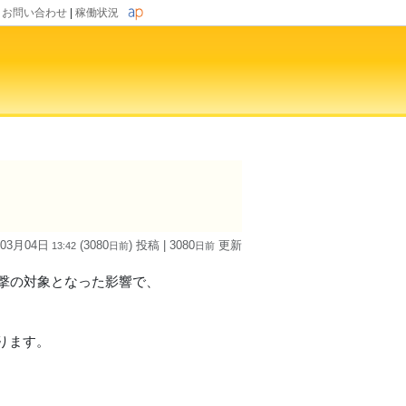
|
お問い合わせ
|
稼働状況
 03月04日
(3080
) 投稿
| 3080
更新
13:42
日
前
日
前
S攻撃の対象となった影響で、
ります。