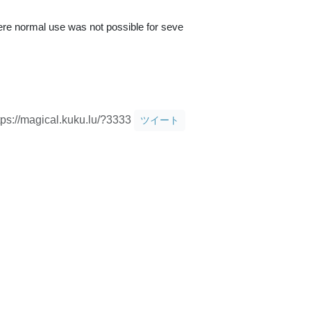
ere normal use was not possible for seve
tps://magical.kuku.lu/?3333
ツイート