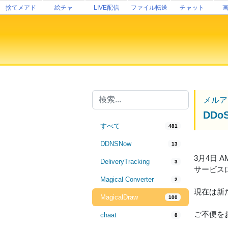
捨てメアド
絵チャ
LIVE配信
ファイル転送
チャット
メルア
DD
すべて
481
DDNSNow
13
3月4日 
DeliveryTracking
3
サービス
Magical Converter
2
現在は新
MagicalDraw
100
ご不便を
chaat
8