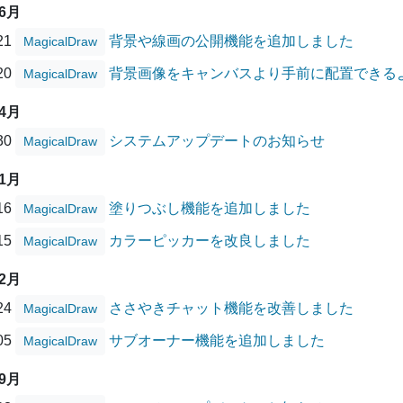
06月
/21
背景や線画の公開機能を追加しました
MagicalDraw
/20
背景画像をキャンバスより手前に配置できる
MagicalDraw
04月
/30
システムアップデートのお知らせ
MagicalDraw
01月
/16
塗りつぶし機能を追加しました
MagicalDraw
/15
カラーピッカーを改良しました
MagicalDraw
12月
/24
ささやきチャット機能を改善しました
MagicalDraw
/05
サブオーナー機能を追加しました
MagicalDraw
09月