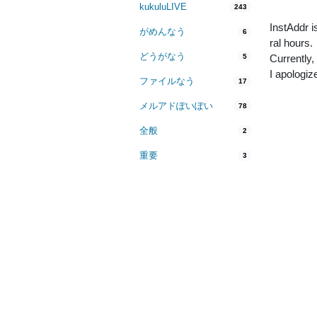
kukuluLIVE
243
InstAddr i
がめんなう
6
ral hours.
どうがなう
5
Currently,
I apologiz
ファイルなう
17
メルアドぽいぽい
78
全般
2
重要
3