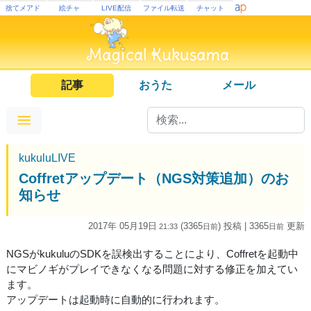
捨てメアド
絵チャ
LIVE配信
ファイル転送
チャット
記事
おうた
メール
kukuluLIVE
Coffretアップデート（NGS対策追加）のお
知らせ
2017年 05月19日
(3365
) 投稿
| 3365
更新
21:33
日
前
日
前
NGSがkukuluのSDKを誤検出することにより、Coffretを起動中
にマビノギがプレイできなくなる問題に対する修正を加えてい
ます。
アップデートは起動時に自動的に行われます。