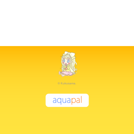
© Kukusama.