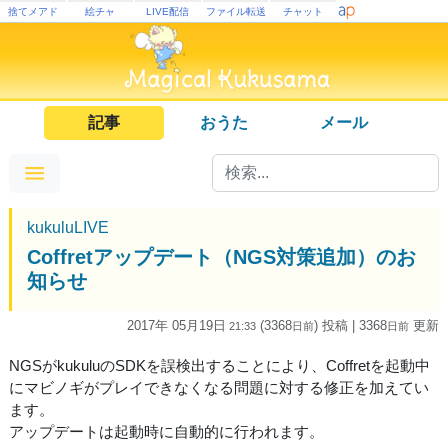
捨てメアド
絵チャ
LIVE配信
ファイル転送
チャット
記事
おうた
メール
kukuluLIVE
Coffretアップデート（NGS対策追加）のお
知らせ
2017年 05月19日
(3368
) 投稿
| 3368
更新
21:33
日
前
日
前
NGSがkukuluのSDKを誤検出することにより、Coffretを起動中
にマビノギがプレイできなくなる問題に対する修正を加えてい
ます。
アップデートは起動時に自動的に行われます。