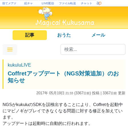
捨てメアド
絵チャ
LIVE配信
ファイル転送
チャット
記事
おうた
メール
kukuluLIVE
Coffretアップデート（NGS対策追加）のお
知らせ
2017年 05月19日
(3367
) 投稿
| 3367
更新
21:33
日
前
日
前
NGSがkukuluのSDKを誤検出することにより、Coffretを起動中
にマビノギがプレイできなくなる問題に対する修正を加えてい
ます。
アップデートは起動時に自動的に行われます。