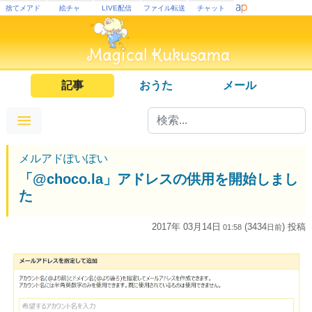
捨てメアド
絵チャ
LIVE配信
ファイル転送
チャット
記事
おうた
メール
メルアドぽいぽい
「@choco.la」アドレスの供用を開始しまし
た
2017年 03月14日
(3434
) 投稿
01:58
日
前