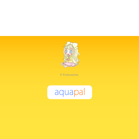
© Kukusama.