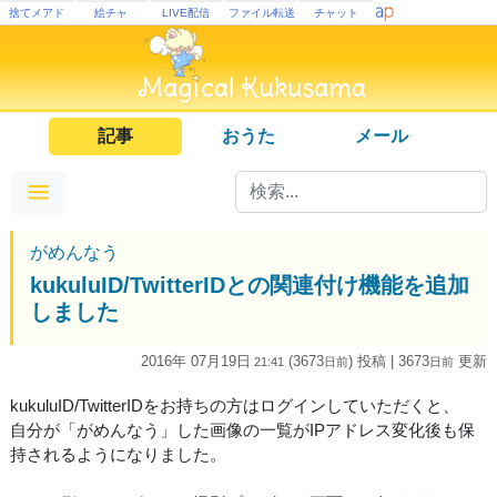
捨てメアド
絵チャ
LIVE配信
ファイル転送
チャット
記事
おうた
メール
がめんなう
kukuluID/TwitterIDとの関連付け機能を追加
しました
2016年 07月19日
(3673
) 投稿
| 3673
更新
21:41
日
前
日
前
kukuluID/TwitterIDをお持ちの方はログインしていただくと、
自分が「がめんなう」した画像の一覧がIPアドレス変化後も保
持されるようになりました。