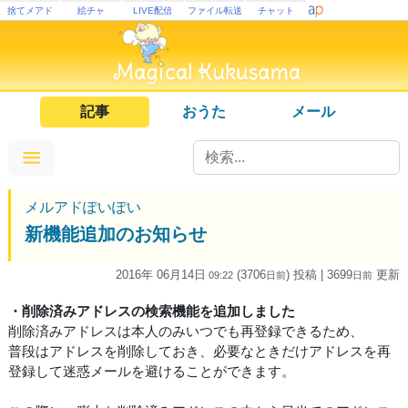
捨てメアド
絵チャ
LIVE配信
ファイル転送
チャット
記事
おうた
メール
メルアドぽいぽい
新機能追加のお知らせ
2016年 06月14日
(3706
) 投稿
| 3699
更新
09:22
日
前
日
前
・削除済みアドレスの検索機能を追加しました
削除済みアドレスは本人のみいつでも再登録できるため、
普段はアドレスを削除しておき、必要なときだけアドレスを再
登録して迷惑メールを避けることができます。