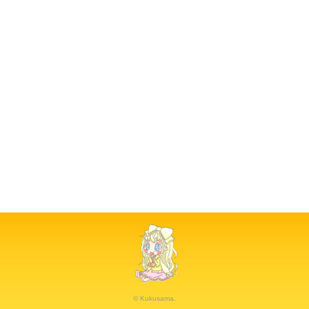
© Kukusama.