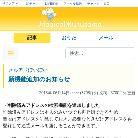
捨てメアド
絵チャ
LIVE配信
ファイル転送
チャット
記事
おうた
メール
メルアドぽいぽい
新機能追加のお知らせ
2016年 06月14日
(3708
) 投稿
| 3700
更新
09:22
日
前
日
前
・削除済みアドレスの検索機能を追加しました
削除済みアドレスは本人のみいつでも再登録できるため、
普段はアドレスを削除しておき、必要なときだけアドレスを再
登録して迷惑メールを避けることができます。