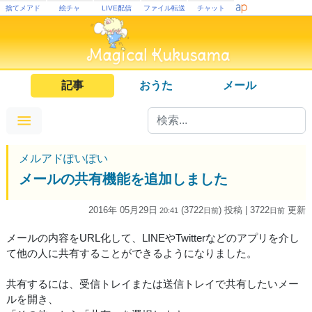
捨てメアド
絵チャ
LIVE配信
ファイル転送
チャット
記事
おうた
メール
メルアドぽいぽい
メールの共有機能を追加しました
2016年 05月29日
(3722
) 投稿
| 3722
更新
20:41
日
前
日
前
メールの内容をURL化して、LINEやTwitterなどのアプリを介し
て他の人に共有することができるようになりました。
共有するには、受信トレイまたは送信トレイで共有したいメー
ルを開き、