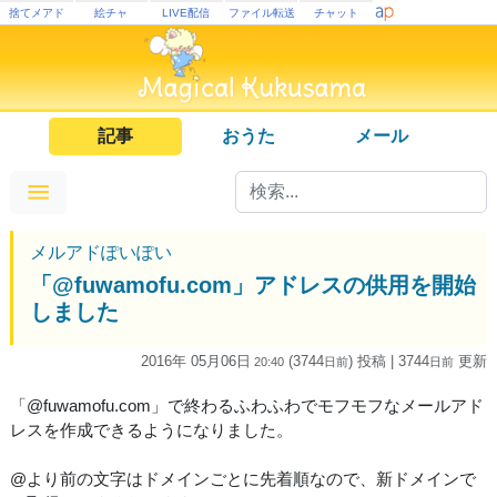
捨てメアド
絵チャ
LIVE配信
ファイル転送
チャット
記事
おうた
メール
メルアドぽいぽい
「@fuwamofu.com」アドレスの供用を開始
しました
2016年 05月06日
(3744
) 投稿
| 3744
更新
20:40
日
前
日
前
「@fuwamofu.com」で終わるふわふわでモフモフなメールアド
レスを作成できるようになりました。
@より前の文字はドメインごとに先着順なので、新ドメインで