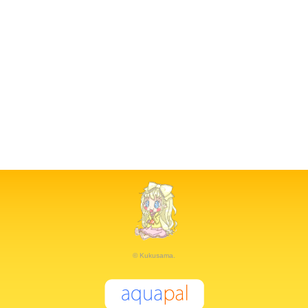
© Kukusama.