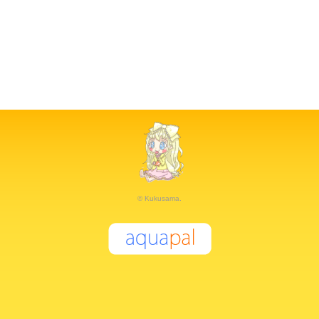
© Kukusama.