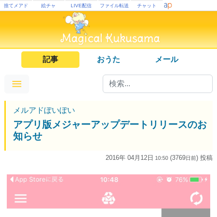
捨てメアド
絵チャ
LIVE配信
ファイル転送
チャット
記事
おうた
メール
メルアドぽいぽい
アプリ版メジャーアップデートリリースのお
知らせ
2016年 04月12日
(3769
) 投稿
10:50
日
前