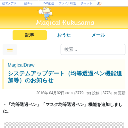
捨てメアド
絵チャ
LIVE配信
ファイル転送
チャット
記事
おうた
メール
MagicalDraw
システムアップデート（均等透過ペン機能追
加等）のお知らせ
2016年 04月02日
(3779
) 投稿
| 3778
更新
06:59
日
前
日
前
・「均等透過ペン」「マスク均等透過ペン」機能を追加しまし
た。