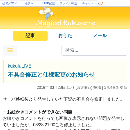
捨てメアド
絵チャ
LIVE配信
ファイル転送
チャット
記事
おうた
メール
kukuluLIVE
不具合修正と仕様変更のお知らせ
2016年 03月28日
(3784
) 投稿
| 3784
更新
21:48
日
前
日
前
サーバ移転後より発生していた下記の不具合を修正しました。
・お絵かきコメントができない問題
お絵かきコメントを行っても画像が表示されない問題が発生し
ていましたが、03/28 21:00ごろ修正しました。