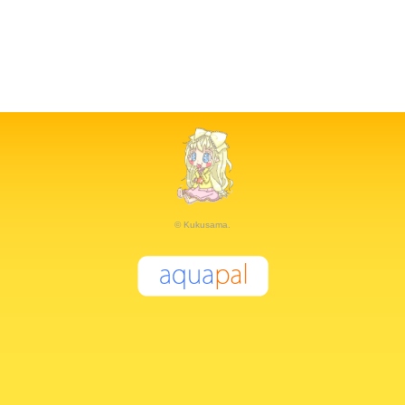
© Kukusama.