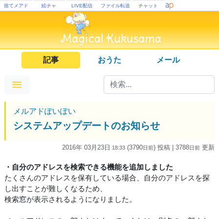
捨てメアド
絵チャ
LIVE配信
ファイル転送
チャット
記事
おうた
メール
メルアドぽいぽい
システムアップデートのお知らせ
2016年 03月23日
(3790
) 投稿
| 3788
更新
18:33
日
前
日
前
・自分のアドレスを検索できる機能を追加しました
たくさんのアドレスを保有している場合、自分のアドレスを探
し出すことが難しくなるため、
検索窓が表示されるようになりました。